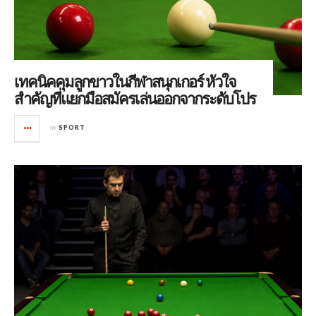
เทคนิคคุมลูกขาวในกีฬาสนุกเกอร์ หัวใจ
สำคัญที่แยกมือสมัครเล่นออกจากระดับโปร
in
SPORT