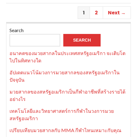
1
2
Next →
Search
SEARCH
อนาคตของมวยสากลในประเทศสหรัฐอเมริกา จะเติบโต
ไปในทิศทางใด
อัปเดตแนวโน้มวงการมวยสากลของสหรัฐอเมริกาใน
ปัจจุบัน
มวยสากลของสหรัฐอเมริกาเป็นกีฬาอาชีพที่สร้างรายได้
อย่างไร
เทคโนโลยีและวิทยาศาสตร์การกีฬาในวงการมวย
สหรัฐอเมริกา
เปรียบเทียบมวยสากลกับ MMA กีฬาไหนเหมาะกับคุณ