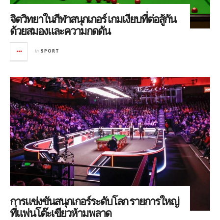
จิตวิทยาในกีฬาสนุกเกอร์ เกมเงียบที่ต่อสู้กัน
ด้วยสมองและความกดดัน
in
SPORT
การแข่งขันสนุกเกอร์ระดับโลก รายการใหญ่
ที่แฟนโต๊ะเขียวห้ามพลาด