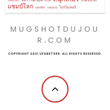
ระดับโลก
แชมป์โลก
โปรโมเตอร์
แฟนกีฬา
แฟนมวย
MUGSHOTDUJOU
R.COM
COPYRIGHT 2021 UFABET999. ALL RIGHTS RESERVED.