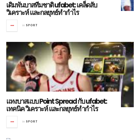
เดิมพันบาสทีมชาติ ufabet: เคล็ดลับ
วิเคราะห์ และกลยุทธ์ทำกำไร
in
SPORT
แทงบาสแบบ Point Spread กับ ufabet:
เทคนิค วิเคราะห์ และกลยุทธ์ทำกำไร
in
SPORT