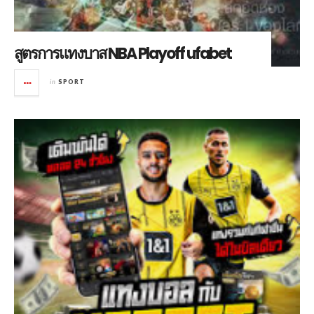
สูตรการแทงบาส NBA Playoff ufabet
in
SPORT