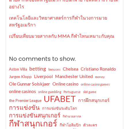
อย่างไร
เทคโนโลยีและวิทยาศาสตร์การกีฬาในวงการมวย
สหรัฐอเมริกา
เปรียบเทียบมวยสากลกับ MMA กีฬาไหนเหมาะกับคุณ
No comments to show.
betting
Chelsea
Cristiano Ronaldo
Aston Villa
bonuses
Liverpool
Manchester United
Jurgen Klopp
money
Ole Gunnar Solskjaer
Online casino
online casino games
online casinos
online gambling
Portuguese
slot game
UFABET
การฝึกสนุกเกอร์
the Premier League
การแข่งขัน
การแข่งขันระดับโลก
การแข่งขันสนุกเกอร์
กีฬามวยสากล
กีฬาสนุกเกอร์
กีฬาโอลิมปิก
ตัวละคร