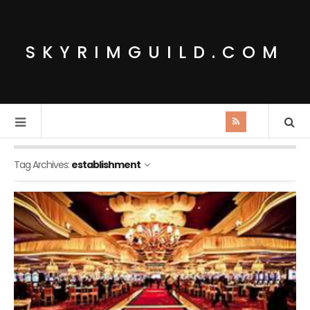
SKYRIMGUILD.COM
Tag Archives:
establishment