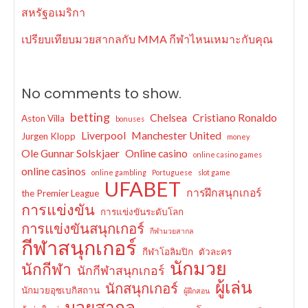
สหรัฐอเมริกา
เปรียบเทียบมวยสากลกับ MMA กีฬาไหนเหมาะกับคุณ
No comments to show.
betting
Chelsea
Cristiano Ronaldo
Aston Villa
bonuses
Liverpool
Manchester United
Jurgen Klopp
money
Ole Gunnar Solskjaer
Online casino
online casino games
online casinos
online gambling
Portuguese
slot game
UFABET
การฝึกสนุกเกอร์
the Premier League
การแข่งขัน
การแข่งขันระดับโลก
การแข่งขันสนุกเกอร์
กีฬามวยสากล
กีฬาสนุกเกอร์
กีฬาโอลิมปิก
ตัวละคร
นักมวย
นักกีฬา
นักกีฬาสนุกเกอร์
ผู้เล่น
นักสนุกเกอร์
นักมวยอุซเบกิสถาน
ผู้ฝึกสอน
มวยสากล