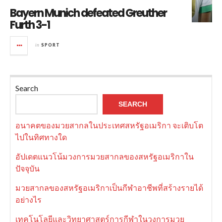
Bayern Munich defeated Greuther
Furth 3-1
in
SPORT
Search
SEARCH
อนาคตของมวยสากลในประเทศสหรัฐอเมริกา จะเติบโต
ไปในทิศทางใด
อัปเดตแนวโน้มวงการมวยสากลของสหรัฐอเมริกาใน
ปัจจุบัน
มวยสากลของสหรัฐอเมริกาเป็นกีฬาอาชีพที่สร้างรายได้
อย่างไร
เทคโนโลยีและวิทยาศาสตร์การกีฬาในวงการมวย