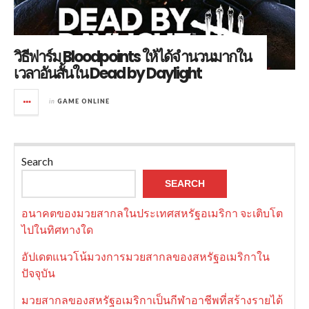
วิธีฟาร์ม Bloodpoints ให้ได้จำนวนมากใน
เวลาอันสั้นใน Dead by Daylight
in
GAME ONLINE
Search
SEARCH
อนาคตของมวยสากลในประเทศสหรัฐอเมริกา จะเติบโต
ไปในทิศทางใด
อัปเดตแนวโน้มวงการมวยสากลของสหรัฐอเมริกาใน
ปัจจุบัน
มวยสากลของสหรัฐอเมริกาเป็นกีฬาอาชีพที่สร้างรายได้