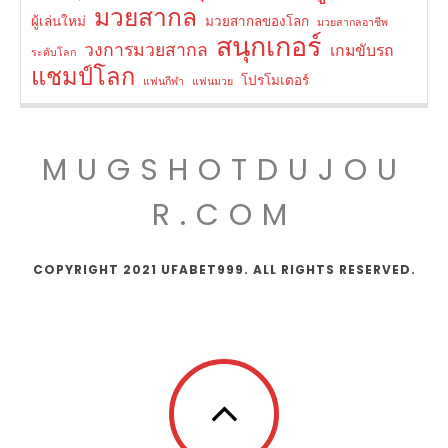
มวยสากล
ผู้เล่นใหม่
มวยสากลของโลก
มวยสากลอาชีพ
สนุกเกอร์
วงการมวยสากล
เกมขับรถ
ระดับโลก
แชมป์โลก
โปรโมเตอร์
แฟนกีฬา
แฟนมวย
MUGSHOTDUJOU
R.COM
COPYRIGHT 2021 UFABET999. ALL RIGHTS RESERVED.