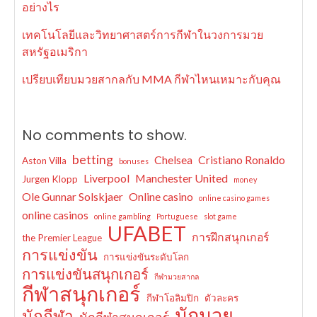
อย่างไร
เทคโนโลยีและวิทยาศาสตร์การกีฬาในวงการมวย
สหรัฐอเมริกา
เปรียบเทียบมวยสากลกับ MMA กีฬาไหนเหมาะกับคุณ
No comments to show.
betting
Chelsea
Cristiano Ronaldo
Aston Villa
bonuses
Liverpool
Manchester United
Jurgen Klopp
money
Ole Gunnar Solskjaer
Online casino
online casino games
online casinos
online gambling
Portuguese
slot game
UFABET
การฝึกสนุกเกอร์
the Premier League
การแข่งขัน
การแข่งขันระดับโลก
การแข่งขันสนุกเกอร์
กีฬามวยสากล
กีฬาสนุกเกอร์
กีฬาโอลิมปิก
ตัวละคร
นักมวย
นักกีฬา