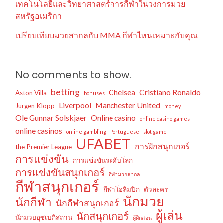
เทคโนโลยีและวิทยาศาสตร์การกีฬาในวงการมวย
สหรัฐอเมริกา
เปรียบเทียบมวยสากลกับ MMA กีฬาไหนเหมาะกับคุณ
No comments to show.
betting
Chelsea
Cristiano Ronaldo
Aston Villa
bonuses
Liverpool
Manchester United
Jurgen Klopp
money
Ole Gunnar Solskjaer
Online casino
online casino games
online casinos
online gambling
Portuguese
slot game
UFABET
การฝึกสนุกเกอร์
the Premier League
การแข่งขัน
การแข่งขันระดับโลก
การแข่งขันสนุกเกอร์
กีฬามวยสากล
กีฬาสนุกเกอร์
กีฬาโอลิมปิก
ตัวละคร
นักมวย
นักกีฬา
นักกีฬาสนุกเกอร์
ผู้เล่น
นักสนุกเกอร์
นักมวยอุซเบกิสถาน
ผู้ฝึกสอน