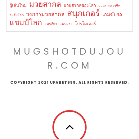
มวยสากล
ผู้เล่นใหม่
มวยสากลของโลก
มวยสากลอาชีพ
สนุกเกอร์
วงการมวยสากล
เกมขับรถ
ระดับโลก
แชมป์โลก
โปรโมเตอร์
แฟนกีฬา
แฟนมวย
MUGSHOTDUJOU
R.COM
COPYRIGHT 2021 UFABET999. ALL RIGHTS RESERVED.