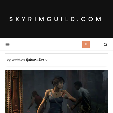
SKYRIMGUILD.COM
Tag Archives:
ผู้เล่นคนเดียว