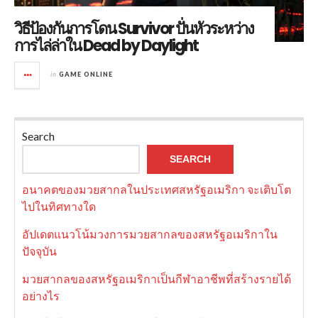
วิธีป้องกันการโดน Survivor ปั่นหัวระหว่าง
การไล่ล่าใน Dead by Daylight
in
GAME ONLINE
Search
SEARCH
อนาคตของมวยสากลในประเทศสหรัฐอเมริกา จะเติบโต
ไปในทิศทางใด
อัปเดตแนวโน้มวงการมวยสากลของสหรัฐอเมริกาใน
ปัจจุบัน
มวยสากลของสหรัฐอเมริกาเป็นกีฬาอาชีพที่สร้างรายได้
อย่างไร