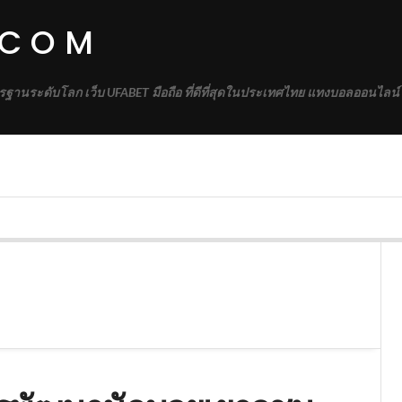
.COM
รฐานระดับโลก เว็บ UFABET มือถือ ที่ดีที่สุดในประเทศไทย แทงบอลออนไลน์