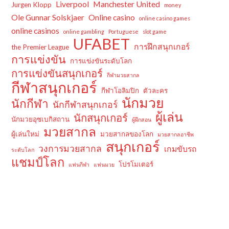
Liverpool
Manchester United
Jurgen Klopp
money
Ole Gunnar Solskjaer
Online casino
online casino games
online casinos
online gambling
Portuguese
slot game
UFABET
การฝึกสนุกเกอร์
the Premier League
การแข่งขัน
การแข่งขันระดับโลก
การแข่งขันสนุกเกอร์
กีฬามวยสากล
กีฬาสนุกเกอร์
กีฬาโอลิมปิก
ตัวละคร
นักมวย
นักกีฬา
นักกีฬาสนุกเกอร์
ผู้เล่น
นักสนุกเกอร์
นักมวยอุซเบกิสถาน
ผู้ฝึกสอน
มวยสากล
ผู้เล่นใหม่
มวยสากลของโลก
มวยสากลอาชีพ
สนุกเกอร์
วงการมวยสากล
เกมขับรถ
ระดับโลก
แชมป์โลก
โปรโมเตอร์
แฟนกีฬา
แฟนมวย