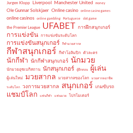
Liverpool
Manchester United
Jurgen Klopp
money
Ole Gunnar Solskjaer
Online casino
online casino games
online casinos
online gambling
Portuguese
slot game
UFABET
การฝึกสนุกเกอร์
the Premier League
การแข่งขัน
การแข่งขันระดับโลก
การแข่งขันสนุกเกอร์
กีฬามวยสากล
กีฬาสนุกเกอร์
กีฬาโอลิมปิก
ตัวละคร
นักมวย
นักกีฬา
นักกีฬาสนุกเกอร์
ผู้เล่น
นักสนุกเกอร์
นักมวยอุซเบกิสถาน
ผู้ฝึกสอน
มวยสากล
ผู้เล่นใหม่
มวยสากลของโลก
มวยสากลอาชีพ
สนุกเกอร์
วงการมวยสากล
เกมขับรถ
ระดับโลก
แชมป์โลก
โปรโมเตอร์
แฟนกีฬา
แฟนมวย