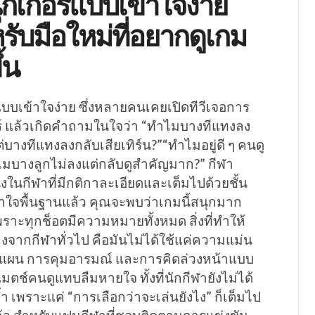
ุกเกอร์แบบเข้าใจง่าย
หรับมือใหม่ที่อยากดูเกม
้น
บบเข้าใจง่าย ซึ่งหลายคนเคยเปิดทีวีเจอการ
ร์ แล้วเกิดคำถามในใจว่า “ทำไมบางทีแทงลง
ต่บางทีแทงลงกลับเสียเทิร์น?”“ทำไมอยู่ดี ๆ คนดู
ไมบางลูกไม่ลงแต่กลับดูสำคัญมาก?” กีฬา
ึ่งในกีฬาที่มีกติกาละเอียดและเต็มไปด้วยชั้น
เข้าใจพื้นฐานแล้ว คุณจะพบว่าเกมนี้สนุกมาก
ด เพราะทุกช็อตมีความหมายทั้งหมด สิ่งที่ทำให้
งจากกีฬาทั่วไป คือมันไม่ได้ใช้แค่ความแม่น
างแผน การคุมอารมณ์ และการคิดล่วงหน้าแบบ
ตช์คนดูแทบลืมหายใจ ทั้งที่นักกีฬายังไม่ได้
ำ เพราะแค่ “การเลือกว่าจะเล่นยังไง” ก็เต็มไป