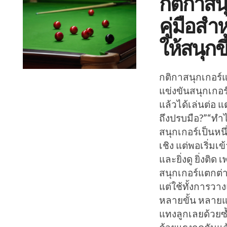
กติกาสน
คู่มือสำ
ให้สนุกขึ
กติกาสนุกเกอร์แ
แข่งขันสนุกเกอ
แล้วได้เล่นต่อ แ
ถึงปรบมือ?”“ทำ
สนุกเกอร์เป็นหน
เชิง แต่พอเริ่ม
และยิ่งดู ยิ่งติ
สนุกเกอร์แตกต่า
แต่ใช้ทั้งการว
หลายขั้น หลายแม
แทงลูกเลยด้วยซ้