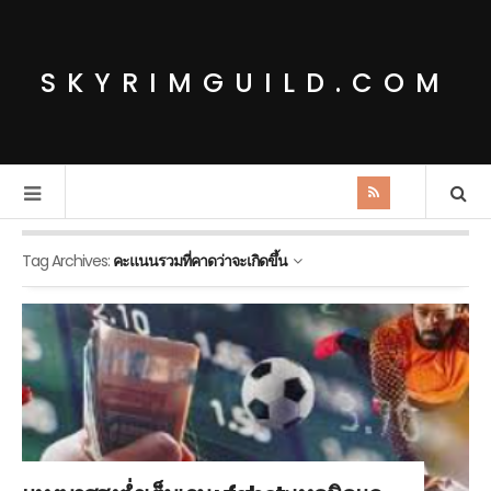
SKYRIMGUILD.COM
Tag Archives:
คะแนนรวมที่คาดว่าจะเกิดขึ้น