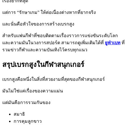
เรื่องยากที่สุด
แต่การ “รักษาเกม” ให้ต่อเนื่องต่างหากที่ยากจริง
และนั่นคือหัวใจของการสร้างเบรกสูง
สำหรับแฟนกีฬาที่ชอบติดตามเรื่องราวการแข่งขันระดับโลก
และความมันในวงการสปอร์ต สามารถดูเพิ่มเติมได้ที่
ยูฟ่าเบท
ที่
รวมข่าวกีฬาและความบันเทิงไว้ครบทุกแนว
สรุปเบรกสูงในกีฬาสนุกเกอร์
เบรกสูงคือหนึ่งในสิ่งที่สวยงามที่สุดของกีฬาสนุกเกอร์
มันไม่ใช่แค่เรื่องของความแม่น
แต่มันคือการรวมกันของ
สมาธิ
การคุมลูกขาว