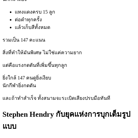
แทงแดงครบ 15 ลูก
ต่อดำทุกครั้ง
แล้วเก็บสีทั้งหมด
รวมเป็น 147 คะแนน
สิ่งที่ทำให้มันพิเศษ ไม่ใช่แค่ความยาก
แต่คือแรงกดดันที่เพิ่มขึ้นทุกลูก
ยิ่งใกล้ 147 คนดูยิ่งเงียบ
นักกีฬายิ่งกดดัน
และถ้าทำสำเร็จ ทั้งสนามจะระเบิดเสียงปรบมือทันที
Stephen Hendry กับยุคแห่งการบุกเต็มรูป
แบบ