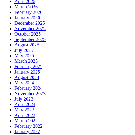
April 2026
March 2026
February 2026
January 2026
December 2025
November 2025
October 2025
September 2025
August 2025
July 2025
May 2025
March 2025
February 2025
January 2025
August 2024
May 2024
February 2024
November 2023
July 2023
April 2023
May 2022
April 2022
March 2022
February 2022
January 2022