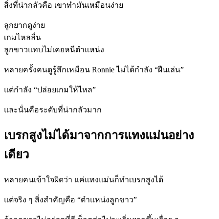
สิ่งที่น่ากลัวคือ เขาทำมันเหมือนง่าย
ลูกยากดูง่าย
เกมไหลลื่น
ลูกขาวแทบไม่เคยหนีตำแหน่ง
หลายครั้งคนดูรู้สึกเหมือน Ronnie ไม่ได้กำลัง “ฝืนเล่น”
แต่กำลัง “ปล่อยเกมให้ไหล”
และนั่นคือระดับที่น่ากลัวมาก
เบรกสูงไม่ได้มาจากการแทงแม่นอย่าง
เดียว
หลายคนเข้าใจผิดว่า แค่แทงแม่นก็ทำเบรกสูงได้
แต่จริง ๆ สิ่งสำคัญคือ “ตำแหน่งลูกขาว”