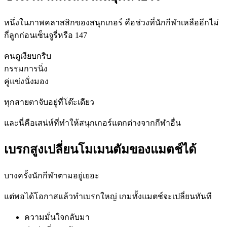
หนึ่งในภาพคลาสสิกของสนุกเกอร์ คือช่วงที่นักกีฬาเหลืออีกไม่
กี่ลูกก่อนเซ็นจูรี่หรือ 147
คนดูเงียบกริบ
กรรมการนิ่ง
คู่แข่งนั่งมอง
ทุกสายตาจับอยู่ที่โต๊ะเดียว
และนี่คือเสน่ห์ที่ทำให้สนุกเกอร์แตกต่างจากกีฬาอื่น
เบรกสูงเปลี่ยนโมเมนตัมของแมตช์ได้
บางครั้งนักกีฬาตามอยู่เยอะ
แต่พอได้โอกาสแล้วทำเบรกใหญ่ เกมทั้งแมตช์จะเปลี่ยนทันที
ความมั่นใจกลับมา