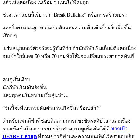
แล้วเล่นต่อเนื่องไปเรื่อย ๆ แบบไม่มีสะดุด
ช่วงเวลาแบบนี้เรียกว่า “Break Building” หรือการสร้างเบรก
และยิ่งคะแนนสูง ความกดดันและความตื่นเต้นก็จะยิ่งเพิ่มขึ้น
เรื่อย ๆ
แฟนสนุกเกอร์ตัวจริงจะรู้ทันทีว่า ถ้านักกีฬาเริ่มเก็บแต้มต่อเนื่อง
จนเข้าใกล้เลข 50 หรือ 70 เกมทั้งโต๊ะจะเปลี่ยนบรรยากาศทันที
คนดูเริ่มเงียบ
นักกีฬาเริ่มจริงจังขึ้น
และทุกคนในสนามเริ่มลุ้นว่า…
“วันนี้จะมีเบรกระดับตำนานเกิดขึ้นหรือเปล่า?”
สำหรับแฟนกีฬาที่ชอบติดตามการแข่งขันระดับโลกและเรื่อง
ราวเข้มข้นในวงการสปอร์ต สามารถดูเพิ่มเติมได้ที่
ทางเข้า
UFABET ล่าสุด
ที่รวมข่าวกีฬาและความบันเทิงไว้ครบแบบจัด