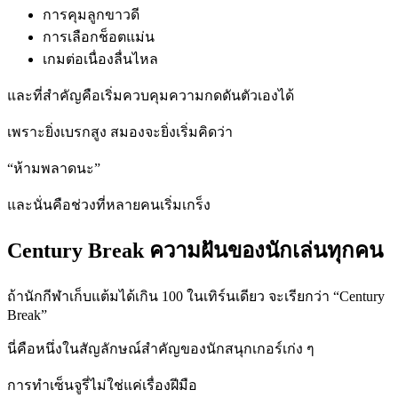
การคุมลูกขาวดี
การเลือกช็อตแม่น
เกมต่อเนื่องลื่นไหล
และที่สำคัญคือเริ่มควบคุมความกดดันตัวเองได้
เพราะยิ่งเบรกสูง สมองจะยิ่งเริ่มคิดว่า
“ห้ามพลาดนะ”
และนั่นคือช่วงที่หลายคนเริ่มเกร็ง
Century Break ความฝันของนักเล่นทุกคน
ถ้านักกีฬาเก็บแต้มได้เกิน 100 ในเทิร์นเดียว จะเรียกว่า “Century
Break”
นี่คือหนึ่งในสัญลักษณ์สำคัญของนักสนุกเกอร์เก่ง ๆ
การทำเซ็นจูรี่ไม่ใช่แค่เรื่องฝีมือ