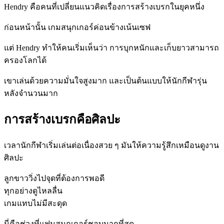
Hendry คือคนที่เปลี่ยนแนวคิดเรื่องการสร้างเบรกในยุคหนึ่ง
ก่อนหน้านั้น เกมสนุกเกอร์ค่อนข้างเน้นเซฟ
แต่ Hendry ทำให้คนเริ่มเห็นว่า การบุกหนักและเก็บยาวสามารถ
ครองโลกได้
เขาเล่นด้วยความมั่นใจสูงมาก และเป็นต้นแบบให้นักกีฬารุ่น
หลังจำนวนมาก
การสร้างเบรกคือศิลปะ
เวลานักกีฬาเริ่มเล่นต่อเนื่องสวย ๆ มันให้ความรู้สึกเหมือนดูงาน
ศิลปะ
ลูกขาววิ่งไปจุดที่ต้องการพอดี
ทุกอย่างดูไหลลื่น
เกมแทบไม่มีสะดุด
นี่คือช่วงที่แฟนสนุกเกอร์ชอบมากที่สุด