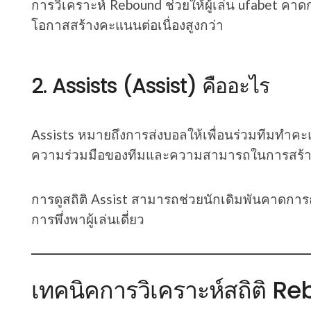
การวิเคราะห์ Rebound ช่วยให้ผู้เล่น ufabet ค
โอกาสสร้างคะแนนต่อเนื่องสูงกว่า
2. Assists (Assist) คืออะไร
Assists หมายถึงการส่งบอลให้เพื่อนร่วมทีมทำคะแน
ความร่วมมือของทีมและความสามารถในการสร้างเ
การดูสถิติ Assist สามารถช่วยนักเดิมพันคาดการ
การพึ่งพาผู้เล่นเดี่ยว
เทคนิคการวิเคราะห์สถิติ R