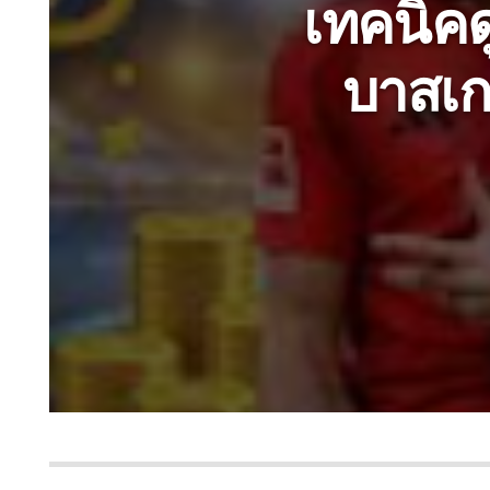
เทคนิคดู
บาสเก