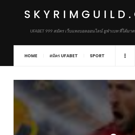
SKYRIMGUILD
UFABET 999 สมัคร เว็บแทงบอลออนไลน์ ยูฟ่าเบท ที่ได้มาต
HOME
สมัคร UFABET
SPORT