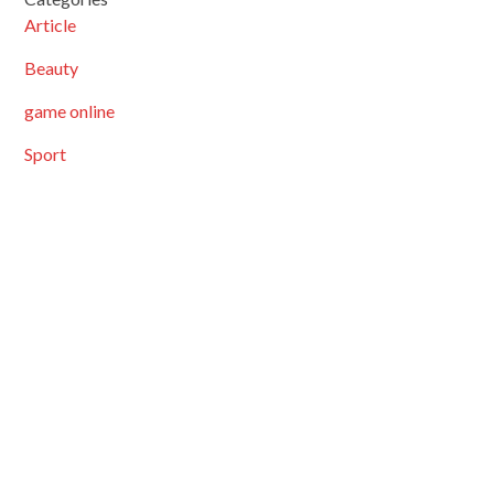
Article
Beauty
game online
Sport