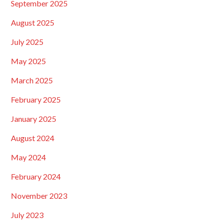
September 2025
August 2025
July 2025
May 2025
March 2025
February 2025
January 2025
August 2024
May 2024
February 2024
November 2023
July 2023