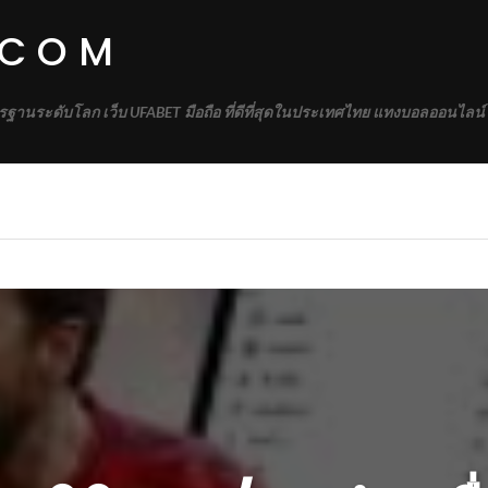
.COM
รฐานระดับโลก เว็บ UFABET มือถือ ที่ดีที่สุดในประเทศไทย แทงบอลออนไลน์