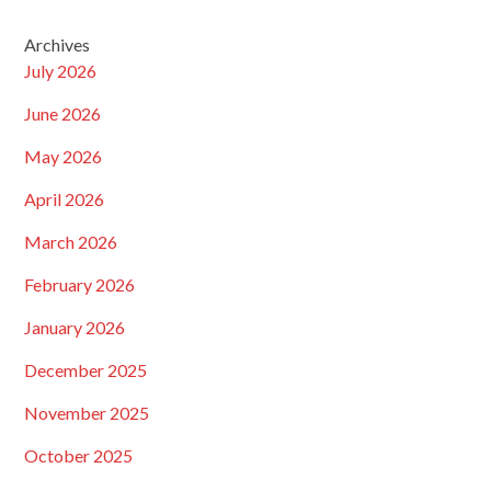
Archives
July 2026
June 2026
May 2026
April 2026
March 2026
February 2026
January 2026
December 2025
November 2025
October 2025