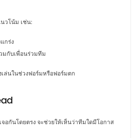
แนวโน้ม เช่น:
งแกร่ง
มกับเพื่อนร่วมทีม
งเล่นในช่วงฟอร์มหรือฟอร์มตก
ead
ี่เจอกันโดยตรง จะช่วยให้เห็นว่าทีมใดมีโอกาส