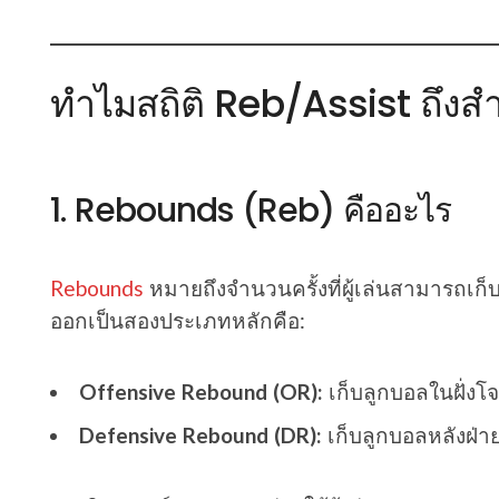
ทำไมสถิติ Reb/Assist ถึง
1. Rebounds (Reb) คืออะไร
Rebounds
หมายถึงจำนวนครั้งที่ผู้เล่นสามารถเก็
ออกเป็นสองประเภทหลักคือ:
Offensive Rebound (OR):
เก็บลูกบอลในฝั่งโจ
Defensive Rebound (DR):
เก็บลูกบอลหลังฝ่า