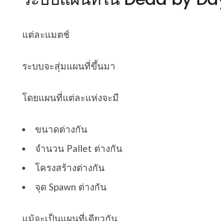
แต่ละแมตช์
ระบบจะสุ่มแผนที่ขึ้นมา
โดยแผนที่แต่ละแห่งจะมี
ขนาดต่างกัน
จำนวน Pallet ต่างกัน
โครงสร้างต่างกัน
จุด Spawn ต่างกัน
แม้จะเป็นแผนที่เดียวกัน