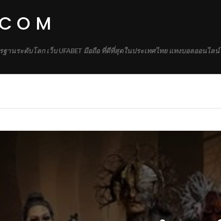
.COM
รฐานระดับโลก เว็บ UFABET มือถือ ที่ดีที่สุดในประเทศไทย แทงบอลออนไลน์