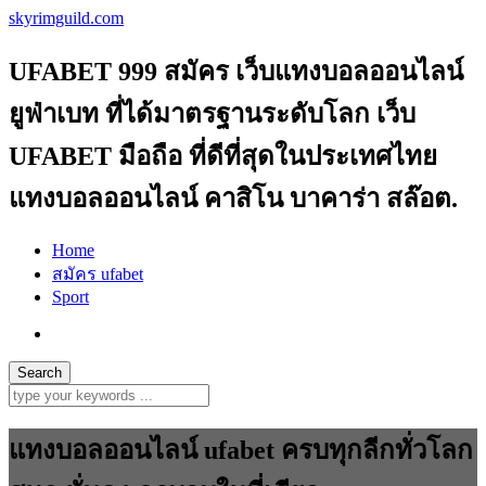
skyrimguild.com
UFABET 999 สมัคร เว็บแทงบอลออนไลน์
ยูฟ่าเบท ที่ได้มาตรฐานระดับโลก เว็บ
UFABET มือถือ ที่ดีที่สุดในประเทศไทย
แทงบอลออนไลน์ คาสิโน บาคาร่า สล๊อต.
Home
สมัคร ufabet
Sport
แทงบอลออนไลน์ ufabet ครบทุกลีกทั่วโลก