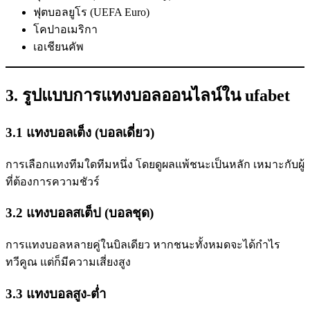
ฟุตบอลยูโร (UEFA Euro)
โคปาอเมริกา
เอเชียนคัพ
3. รูปแบบการแทงบอลออนไลน์ใน ufabet
3.1 แทงบอลเต็ง (บอลเดี่ยว)
การเลือกแทงทีมใดทีมหนึ่ง โดยดูผลแพ้ชนะเป็นหลัก เหมาะกับผู้
ที่ต้องการความชัวร์
3.2 แทงบอลสเต็ป (บอลชุด)
การแทงบอลหลายคู่ในบิลเดียว หากชนะทั้งหมดจะได้กำไร
ทวีคูณ แต่ก็มีความเสี่ยงสูง
3.3 แทงบอลสูง-ต่ำ