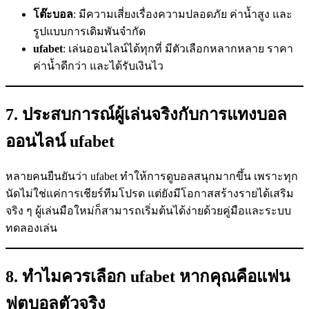
โต๊ะบอล
: มีความเสี่ยงเรื่องความปลอดภัย ค่าน้ำสูง และ
รูปแบบการเดิมพันจำกัด
ufabet
: เล่นออนไลน์ได้ทุกที่ มีตัวเลือกหลากหลาย ราคา
ค่าน้ำดีกว่า และได้รับเงินไว
7. ประสบการณ์ผู้เล่นจริงกับการแทงบอล
ออนไลน์ ufabet
หลายคนยืนยันว่า ufabet ทำให้การดูบอลสนุกมากขึ้น เพราะทุก
นัดไม่ใช่แค่การเชียร์ทีมโปรด แต่ยังมีโอกาสสร้างรายได้เสริม
จริง ๆ ผู้เล่นมือใหม่ก็สามารถเริ่มต้นได้ง่ายด้วยคู่มือและระบบ
ทดลองเล่น
8. ทำไมควรเลือก ufabet หากคุณคือแฟน
ฟุตบอลตัวจริง