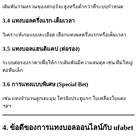
เดิมพันว่าผลรวมของสกอร์จะสูงหรือต่ำกว่าที่ระบบกำหนด
3.4 แทงบอลครึ่งแรก-เต็มเวลา
วิเคราะห์เกมแบบละเอียด เลือกแทงผลครึ่งแรกหรือเต็มเวลา
3.5 แทงบอลแฮนดิแคป (ต่อรอง)
ระบบต่อรองราคาเพื่อให้การเดิมพันมีความสมดุล เช่น ทีมใหญ่
ต่อทีมเล็ก
3.6 การแทงแบบพิเศษ (Special Bet)
เช่น แทงจำนวนลูกเตะมุม ใครยิงประตูแรก ใบเหลืองใบแดง
ฯลฯ
4. ข้อดีของการแทงบอลออนไลน์กับ ufabet