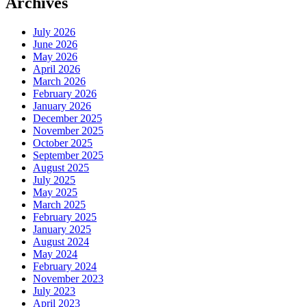
Archives
July 2026
June 2026
May 2026
April 2026
March 2026
February 2026
January 2026
December 2025
November 2025
October 2025
September 2025
August 2025
July 2025
May 2025
March 2025
February 2025
January 2025
August 2024
May 2024
February 2024
November 2023
July 2023
April 2023