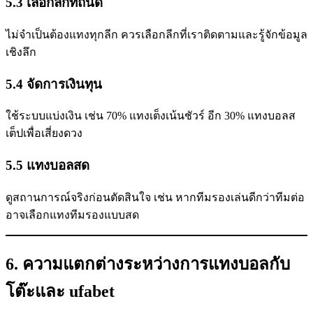
5.3 เลือกลีกที่ถนัด
ไม่จำเป็นต้องแทงทุกลีก ควรเลือกลีกที่เราติดตามและรู้จักข้อมูล
เชิงลึก
5.4 จัดการเงินทุน
ใช้ระบบแบ่งเงิน เช่น 70% แทงเต็งเน้นชัวร์ อีก 30% แทงบอลส
เต็ปเพื่อเสี่ยงดวง
5.5 แทงบอลสด
ดูสถานการณ์จริงก่อนตัดสินใจ เช่น หากทีมรองเล่นดีกว่าทีมต่อ
อาจเลือกแทงทีมรองแบบสด
6. ความแตกต่างระหว่างการแทงบอลกับ
โต๊ะและ ufabet