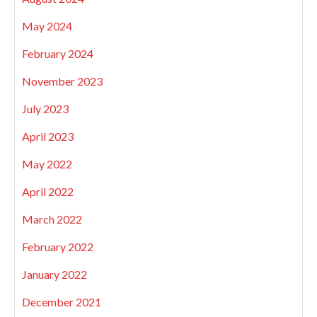
May 2024
February 2024
November 2023
July 2023
April 2023
May 2022
April 2022
March 2022
February 2022
January 2022
December 2021