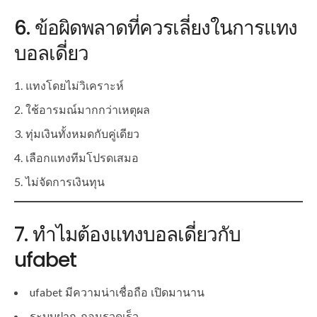
6. ข้อผิดพลาดที่ควรเลี่ยงในการแทง
บอลเดี่ยว
แทงโดยไม่วิเคราะห์
ใช้อารมณ์มากกว่าเหตุผล
ทุ่มเงินทั้งหมดกับคู่เดียว
เลือกแทงทีมโปรดเสมอ
ไม่จัดการเงินทุน
7. ทำไมต้องแทงบอลเดี่ยวกับ
ufabet
ufabet มีความน่าเชื่อถือ เปิดมานาน
ระบบฝาก-ถอนรวดเร็ว