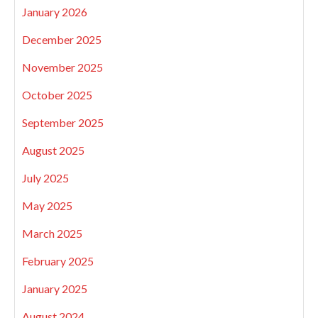
January 2026
December 2025
November 2025
October 2025
September 2025
August 2025
July 2025
May 2025
March 2025
February 2025
January 2025
August 2024