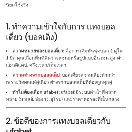
นิยมใช้จริง
1. ทำความเข้าใจกับการ แทงบอล
เดี่ยว (บอลเต็ง)
ความหมายของบอลเดี่ยว
: คือการเดิมพันฟุตบอล 1 คู่ใน
1 บิล คุณเลือกทีมที่คิดว่าจะชนะหรือรูปแบบอื่น เช่น สูง-ต่ำ,
แฮนดิแคป, ครึ่งเวลา/เต็มเวลา
ความต่างจากบอลสเต็ป
: บอลเดี่ยวความเสี่ยงต่ำกว่า
เพราะวัดผลแค่คู่เดียว ต่างจากบอลสเต็ปที่ต้องถูกทุกคู่
ทำไมต้องเลือก ufabet
: ufabet มีระบบค่าน้ำที่หลาก
หลาย (มาเลย์, ฮ่องกง, ยุโรป) และราคาต่อรองที่เป็นกลาง
2. ข้อดีของการแทงบอลเดี่ยวกับ
ufabet