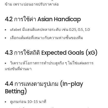
ข้าม เพราะบ่อนอาจปรับราคาล่อ
4.2 การใช้ค่า Asian Handicap
ufabet มีแฮนดิแคปหลายระดับ เช่น 0.25, 0.5, 1.0
เลือกแต้มต่อที่เหมาะกับความห่างชั้นของทีม
4.3 การใช้สถิติ Expected Goals (xG)
วิเคราะห์โอกาสการทำประตูจริง ๆ ไม่ใช่แค่ผลการ
แข่งขันที่ผ่านมา
4.4 การแทงตามรูปเกม (In-play
Betting)
ดูเกมก่อน 10–15 นาที