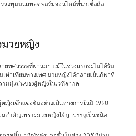
ารลงทุนบนแพลตฟอร์มออนไลน์ที่น่าเชื่อถือ
งมวยหญิง
ายทศวรรษที่ผ่านมา แม้ในช่วงแรกจะไม่ได้รับ
วามเท่าเทียมทางเพศ มวยหญิงได้กลายเป็นกีฬาที่
ามมุ่งมั่นของผู้หญิงในเวทีสากล
้ผู้หญิงเข้าแข่งขันอย่างเป็นทางการในปี 1990
ลี่ยนสำคัญเพราะมวยหญิงได้ถูกบรรจุเป็นชนิด
อกาสขึ้นเวทีจริงจังมากขึ้นในช่วง 20 ปีที่ผ่าน