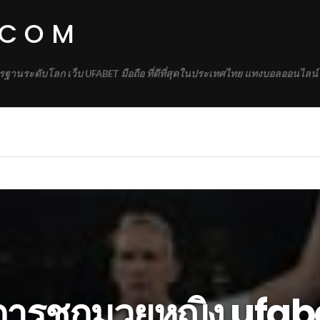
.COM
รฐานระดับโลก เว็บ UFABET มือถือ ที่ดีที่สุดในประเทศไทย แทงบอลออนไลน์
์การชกมวยหญิง ufabe