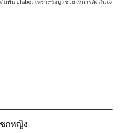
รเดิมพัน ufabet เพราะข้อมูลช่วยให้การตัดสินใจ
กชกหญิง