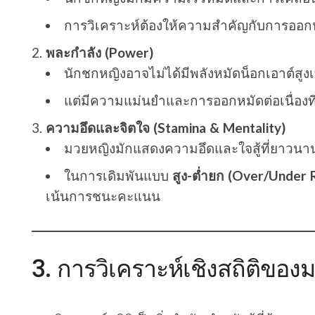
การวิเคราะห์ต้องให้ความสำคัญกับการออกห
พละกำลัง (Power)
นักชกหญิงอาจไม่ได้มีพลังหมัดน็อกเอาต์สูงเ
แต่มีความแม่นยำและการออกหมัดต่อเนื่องที่
ความอึดและจิตใจ (Stamina & Mentality)
มวยหญิงมักแสดงความอึดและใจสู้ที่ยาวนา
ในการเดิมพันแบบ
สูง-ต่ำยก (Over/Under 
เน้นการชนะคะแนน
3. การวิเคราะห์เชิงสถิติของ