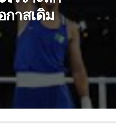
อกาสเดิม