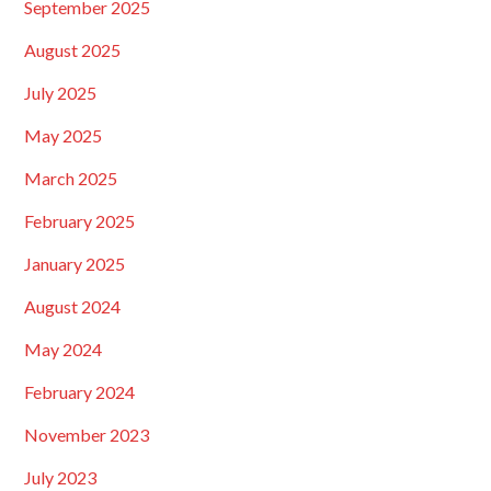
September 2025
August 2025
July 2025
May 2025
March 2025
February 2025
January 2025
August 2024
May 2024
February 2024
November 2023
July 2023