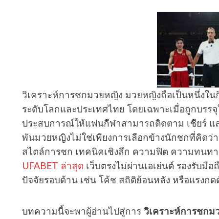
วิเคราะห์การชกมวยหญิง มวยหญิงถือเป็นหนึ่งในกีฬา
ระดับโลกและประเทศไทย โดยเฉพาะเมื่อถูกบรรจุ
ประสบการณ์ให้แฟนกีฬาสามารถติดตาม เชียร์ และ
พันมวยหญิงไม่ใช่เพียงการเลือกข้างนักชกที่คิดว่
สไตล์การชก เทคนิคเชิงลึก ความฟิต ความทนทาน 
UFABET ล่าสุด
เว็บตรงไม่ผ่านเอเย่นต์ รองรับมือ
ปัจจัยรอบด้าน เช่น โค้ช สถิติย้อนหลัง หรือแรงกด
บทความนี้จะพาผู้อ่านไปสู่การ
วิเคราะห์การชกม