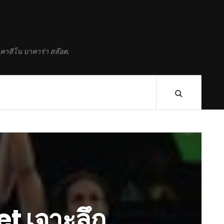
 คาสิโน บาคาร่า สล๊อต.
t เจาะลึก