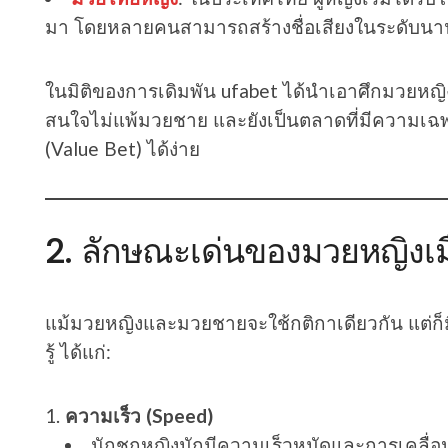
มา โดยหลายคนสามารถสร้างชื่อเสียงในระดับนา
ในมิติของการเดิมพัน ufabet ได้นำเอาศึกมวยหญิ
สนใจไม่แพ้มวยชาย และยังเป็นตลาดที่มีความเฉพาะ
(Value Bet) ได้ง่าย
2. ลักษณะเด่นของมวยหญิงเม
แม้มวยหญิงและมวยชายจะใช้กติกาเดียวกัน แต่ก็มี
รู้ ได้แก่:
ความเร็ว (Speed)
นักชกหญิงมักมีความเร็วหมัดและการเคลื่อน