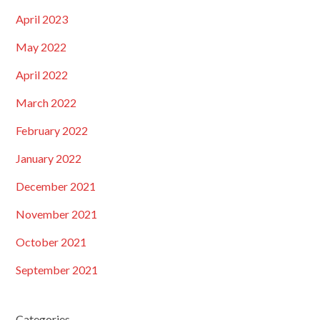
April 2023
May 2022
April 2022
March 2022
February 2022
January 2022
December 2021
November 2021
October 2021
September 2021
Categories