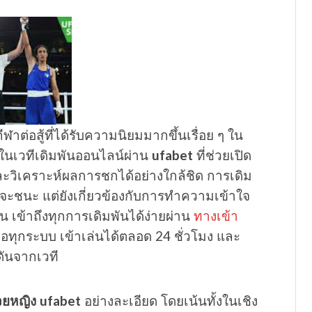
ต่อสู้ที่ได้รับความนิยมมากขึ้นเรื่อย ๆ ใน
ในเวทีเดิมพันออนไลน์ผ่าน
ufabet
ที่ช่วยเปิด
วิเคราะห์ผลการชกได้อย่างใกล้ชิด การเดิม
าจะชนะ แต่ยังเกี่ยวข้องกับการทำความเข้าใจ
เข้าถึงทุกการเดิมพันได้ง่ายผ่าน
ทางเข้า
ถือทุกระบบ เข้าเล่นได้ตลอด 24 ชั่วโมง และ
ดันจากเวที
วยหญิง ufabet
อย่างละเอียด โดยเน้นทั้งในเชิง