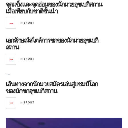
จุดแข็งและจุดอ่อนของนักมวยอุซเบกิสถาน
เมื่อเทียบกับชาติชั้นนำ
in
SPORT
เอกลักษณ์สไตล์การชกของนักมวยอุซเบกิ
สถาน
in
SPORT
เส้นทางจากนักมวยสมัครเล่นสู่แชมป์โลก
ของนักชกอุซเบกิสถาน
in
SPORT