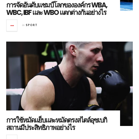
การจัดอันดับแชมป์โลกขององค์กร WBA,
WBC, IBF และ WBO แตกต่างกันอย่างไร
in
SPORT
การใช้หมัดแย็บและหมัดตรงสไตล์อุซเบกิ
สถานมีประสิทธิภาพอย่างไร