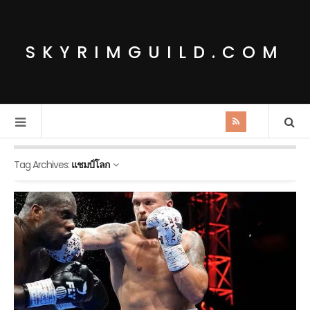
SKYRIMGUILD.COM
Tag Archives:
แชมป์โลก