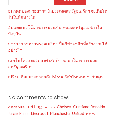
อนาคตของมวยสากลในประเทศสหรัฐอเมริกา จะเติบโต
ไปในทิศทางใด
อัปเดตแนวโน้มวงการมวยสากลของสหรัฐอเมริกาใน
ปัจจุบัน
มวยสากลของสหรัฐอเมริกาเป็นกีฬาอาชีพที่สร้างรายได้
อย่างไร
เทคโนโลยีและวิทยาศาสตร์การกีฬาในวงการมวย
สหรัฐอเมริกา
เปรียบเทียบมวยสากลกับ MMA กีฬาไหนเหมาะกับคุณ
No comments to show.
betting
Chelsea
Cristiano Ronaldo
Aston Villa
bonuses
Liverpool
Manchester United
Jurgen Klopp
money